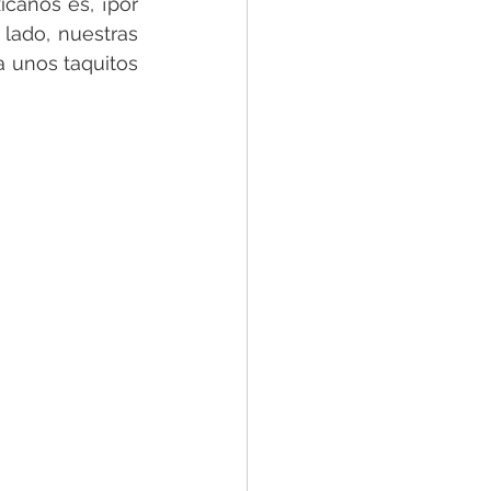
anos es, ¡por 
lado, nuestras 
a unos taquitos 