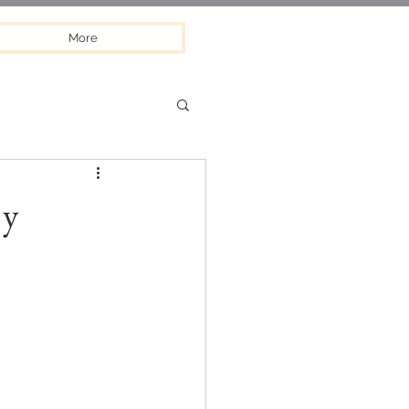
More
 y