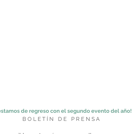
estamos de regreso con el segundo evento del año! 
B O L E T Í N   D E   P R E N S A