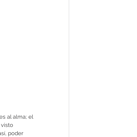
s al alma; el 
visto 
sí, poder 