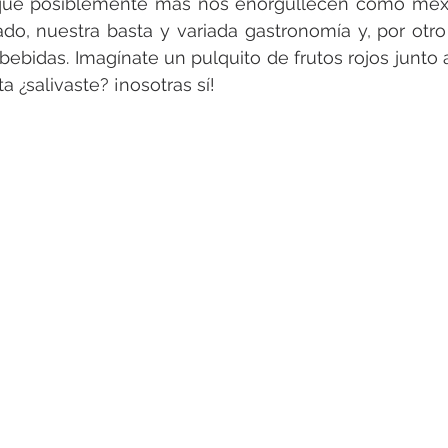
que posiblemente más nos enorgullecen como mexic
do, nuestra basta y variada gastronomía y, por otro 
 bebidas. Imagínate un pulquito de frutos rojos junto 
a ¿salivaste? ¡nosotras sí!  