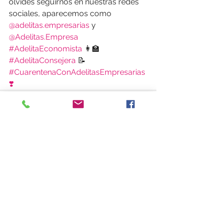
olvides seguirnos en nuestras redes 
sociales, aparecemos como 
@adelitas.empresarias
 y 
@Adelitas.Empresa 
#AdelitaEconomista
 👩‍🏫
#AdelitaConsejera
 📝
#CuarentenaConAdelitasEmpresarias
❣️
Ver todo
Entradas recientes