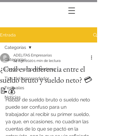
Entrada
Categorías
ADELITAS Empresarias
Categorías
24 ago 2020
1 min de lectura
¿Cuál es la diferencia entre el
Conoce + emprendedores
sueldo bruto y sueldo neto? 💳
Tips del emprendedor
Festivales
📝💰
Noticias
Hablar de sueldo bruto o sueldo neto 
puede ser confuso para un 
trabajador al recibir su primer sueldo, 
ya que, en ocasiones, no cuadran las 
cuentas de lo que se pactó en la 