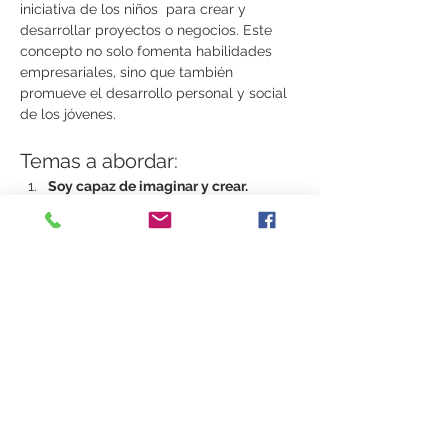
iniciativa de los niños  para crear y 
desarrollar proyectos o negocios. Este 
concepto no solo fomenta habilidades 
empresariales, sino que también 
promueve el desarrollo personal y social 
de los jóvenes. 
Temas a abordar: 
Soy capaz de imaginar y crear. 
Fomenta habilidades como la 
creatividad, la resolución de 
problemas y la toma de decisiones.
Soy único y capaz. 
Mostrar más
Compartir este evento