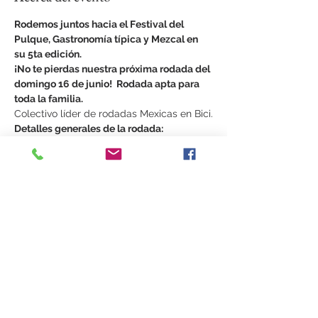
Rodemos juntos hacia el Festival del 
Pulque, Gastronomía típica y Mezcal en 
su 5ta edición.
¡No te pierdas nuestra próxima rodada del 
domingo 16 de junio!  Rodada apta para 
toda la familia. 
Colectivo líder de rodadas Mexicas en Bici.
Detalles generales de la rodada:
Punto de reunión:
 Ángel de la 
Independencia. Dentro de la rotonda, 
de lado del  Hotel Sheraton.
Horario de llegada al punto de 
reunión: 
9:00 a.m.
Mostrar más
Compartir este evento