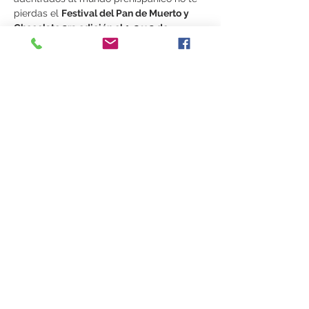
pierdas el 
Festival del Pan de Muerto y 
Chocolate 3ra edición el 1, 2 y 3 de 
noviembre en dos SEDES alternas, 
Palacio 
de la Autonomía de la UNAM, Col. Centro 
y Doméstico, Col. Hipódromo Condesa 
ambos en CDMX. 
El Camino al Mictlán FEST
 nos llevará por 
un recorrido por nuestras raíces, nuestra 
cultura y  nuestro México prehispánico 
a 
través de los
 nueve mundos del Mictlán,…
Mostrar más
Compartir este evento