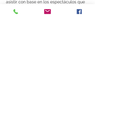
asistir con base en los espectáculos que 
te gustaría disfrutar. Tendremos desde 
una orquesta de salsa, bandas 
sinaloenses, norteños, concursos, un 
tributo a 
Caifanes
 y hasta un tributo a 
Metallica
. Porque sin duda ¡en gustos se 
rompen géneros y nosotros queremos 
apapacharlos a todos! Si quieres 
permanecer todo el día
 ¡dale, que 
nosotros felices de atenderte!
El 
Festival del Pulque,…
Mostrar más
Compartir este evento