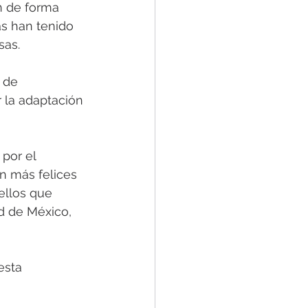
n de forma 
s han tenido 
as. 
 de 
 la adaptación 
por el 
n más felices 
llos que 
ad de México, 
esta 