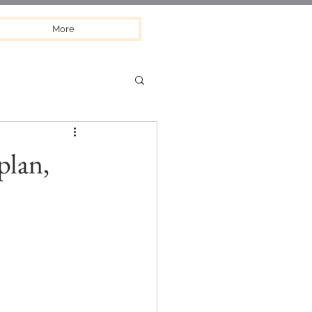
More
plan,