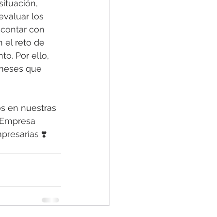
ituación, 
valuar los 
 contar con 
 el reto de 
o. Por ello, 
 meses que 
os en nuestras 
.Empresa 
resarias ❣️