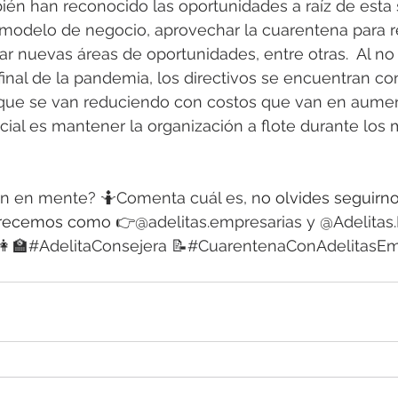
én han reconocido las oportunidades a raíz de esta s
 modelo de negocio, aprovechar la cuarentena para re
car nuevas áreas de oportunidades, entre otras.  Al no
final de la pandemia, los directivos se encuentran con
 que se van reduciendo con costos que van en aument
cial es mantener la organización a flote durante los
lan en mente?
 🤷Comenta cuál es, n
o olvides seguirn
parecemos como 👉
@adelitas.empresarias y @Adelitas
👩‍🏫#AdelitaConsejera 📝#CuarentenaConAdelitasEmp